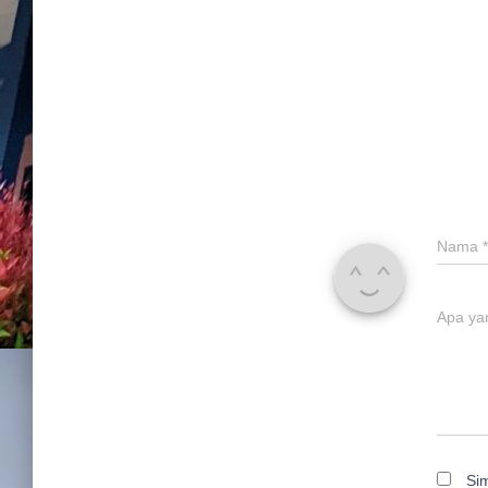
Nama
*
Apa ya
Si