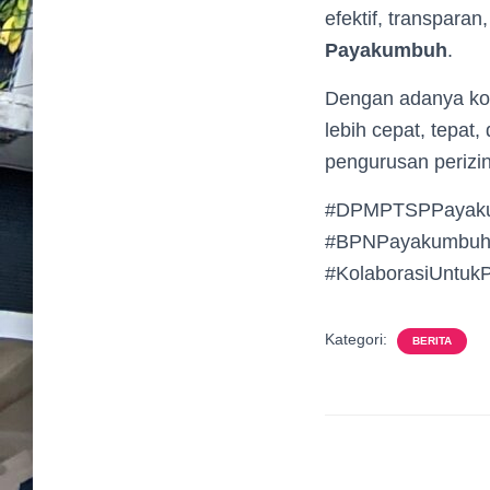
efektif, transpara
Payakumbuh
.
Dengan adanya koor
lebih cepat, tepat
pengurusan perizi
#DPMPTSPPayaku
#BPNPayakumbuh 
#KolaborasiUntuk
Kategori:
BERITA