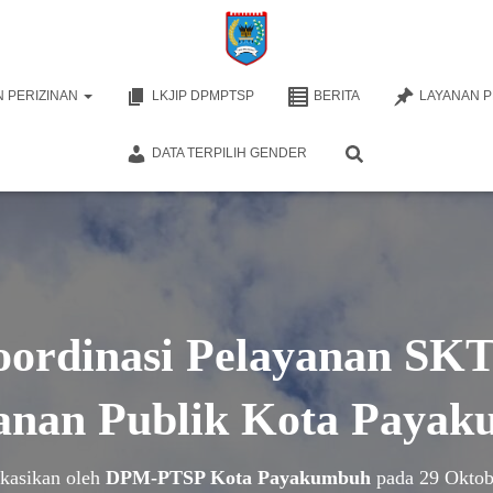
 PERIZINAN
LKJIP DPMPTSP
BERITA
LAYANAN 
DATA TERPILIH GENDER
ordinasi Pelayanan SK
anan Publik Kota Paya
ikasikan oleh
DPM-PTSP Kota Payakumbuh
pada
29 Oktob