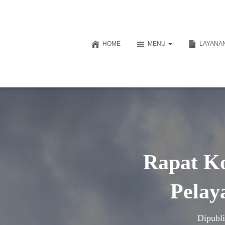
HOME
MENU
LAYANAN
Rapat Ko
Pelay
Dipubl