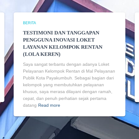
BERITA
TESTIMONI DAN TANGGAPAN
PENGGUNA INOVASI LOKET
LAYANAN KELOMPOK RENTAN
(LOLA KEREN)
Saya sangat terbantu dengan adanya Loket
Pelayanan Kelompok Rentan di Mal Pelayanan
Publik Kota Payakumbuh. Sebagai bagian dari
kelompok yang membutuhkan pelayanan
khusus, saya merasa dilayani dengan ramah,
cepat, dan penuh perhatian sejak pertama
datang
Read more