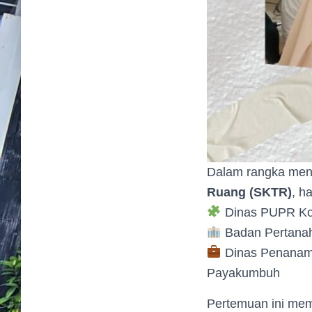
Dalam rangka meni
Ruang (SKTR)
, h
Dinas PUPR Ko
Badan Pertanah
Dinas Penanama
Payakumbuh
Pertemuan ini mem