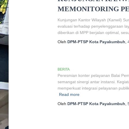
MEMONITORING PE
Kunjungan Kantor Wilayah (Kanwil) Su
evaluasi terhadap penyelenggaraan lay
diberikan di MPP berjalan optimal, s
Oleh
DPM-PTSP Kota Payakumbuh
,
BERITA
Peresmian konter pelayanan Balai Pem
semangat sinergi antar instansi. Keg
memperkuat integrasi pelayanan publi
Read more
Oleh
DPM-PTSP Kota Payakumbuh
,