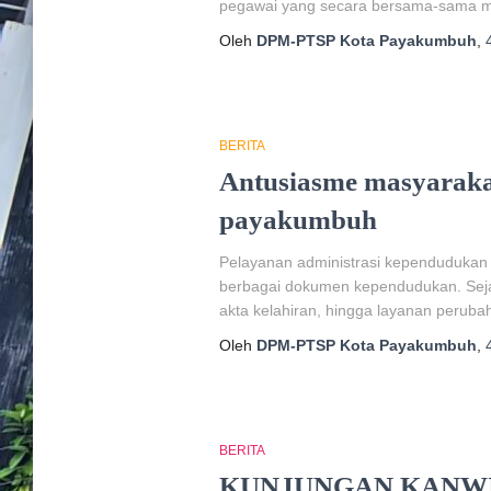
pegawai yang secara bersama-sama memb
Oleh
DPM-PTSP Kota Payakumbuh
,
BERITA
Antusiasme masyarakat
payakumbuh
Pelayanan administrasi kependudukan 
berbagai dokumen kependudukan. Sejak p
akta kelahiran, hingga layanan perubah
Oleh
DPM-PTSP Kota Payakumbuh
,
BERITA
KUNJUNGAN KANWI