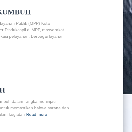
AKUMBUH
elayanan Publik (MPP) Kota
er Disdukcapil di MPP, masyarakat
kasi pelayanan. Berbagai layanan
UH
kumbuh dalam rangka meninjau
n untuk memastikan bahwa sarana dan
alam kegiatan
Read more