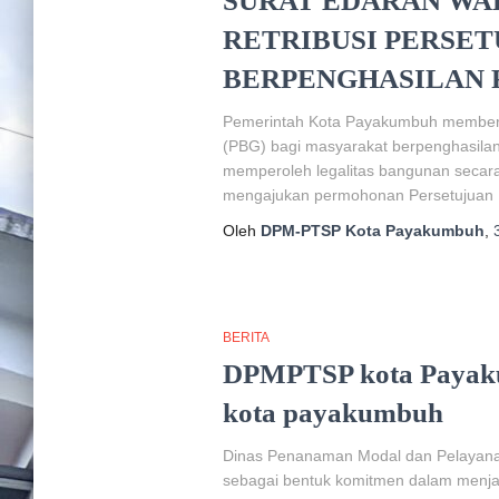
SURAT EDARAN WA
RETRIBUSI PERSE
BERPENGHASILAN
Pemerintah Kota Payakumbuh memberik
(PBG) bagi masyarakat berpenghasila
memperoleh legalitas bangunan secara 
mengajukan permohonan Persetujuan
Oleh
DPM-PTSP Kota Payakumbuh
,
BERITA
DPMPTSP kota Payaku
kota payakumbuh
Dinas Penanaman Modal dan Pelayana
sebagai bentuk komitmen dalam menjag