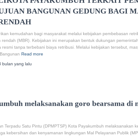
LIKOTA PAYAKUMBUH TERKAIT PE
TUJUAN BANGUNAN GEDUNG BAGI 
 RENDAH
an kemudahan bagi masyarakat melalui kebijakan pembebasan retri
n rendah (MBR). Kebijakan ini merupakan bentuk dukungan pemerint
resmi tanpa terbebani biaya retribusi. Melalui kebijakan tersebut, ma
 Bangunan
Read more
3 bulan
yang lalu
mbuh melaksanakan goro bearsama di m
n Terpadu Satu Pintu (DPMPTSP) Kota Payakumbuh melaksanakan keg
a kebersihan dan kenyamanan lingkungan Mal Pelayanan Publik (MPP). 