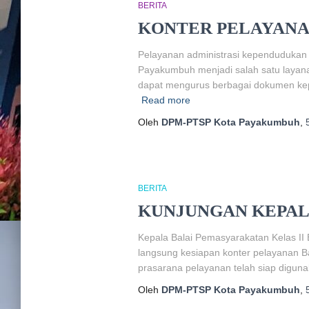
BERITA
KONTER PELAYANA
Pelayanan administrasi kependudukan d
Payakumbuh menjadi salah satu layana
dapat mengurus berbagai dokumen kepe
Read more
Oleh
DPM-PTSP Kota Payakumbuh
,
BERITA
KUNJUNGAN KEPAL
Kepala Balai Pemasyarakatan Kelas II
langsung kesiapan konter pelayanan Ba
prasarana pelayanan telah siap digun
Oleh
DPM-PTSP Kota Payakumbuh
,