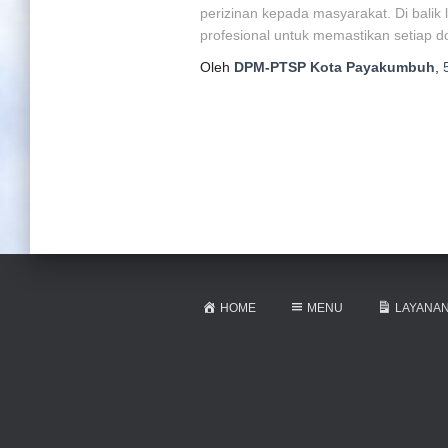
perizinan kepada masyarakat. Di balik 
profesional untuk memastikan setiap d
Oleh
DPM-PTSP Kota Payakumbuh
,
HOME
MENU
LAYANAN