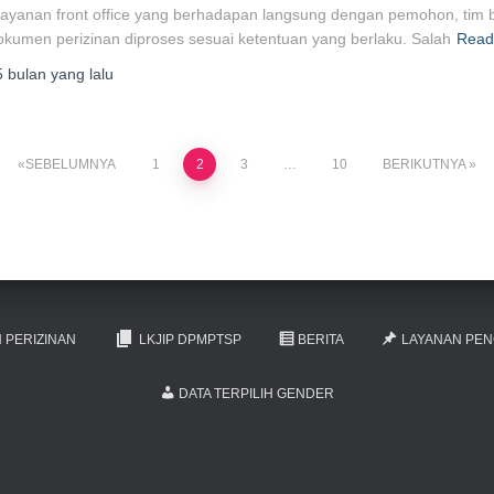
layanan front office yang berhadapan langsung dengan pemohon, tim bac
okumen perizinan diproses sesuai ketentuan yang berlaku. Salah
Read
5 bulan
yang lalu
SEBELUMNYA
1
2
3
…
10
BERIKUTNYA
 PERIZINAN
LKJIP DPMPTSP
BERITA
LAYANAN PE
DATA TERPILIH GENDER