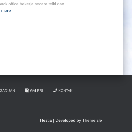
k office bekerja secara teliti dan
 more
NGADUAN
GALERI
KONTAK
Hestia | Developed by
ThemeIsle